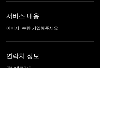
서비스 내용
이미지, 수량 기입해주세요
연락처 정보
강남대로340
01043999654
ceradumine@gmail.com
© 2026 CERADU Brands Rism
Directed by. Kim Minae Art Therapist & Ceramist
Context Design by. NARi